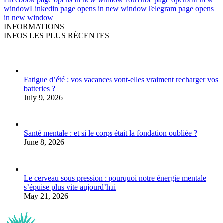
window
Linkedin page opens in new window
Telegram page opens
in new window
INFORMATIONS
INFOS LES PLUS RÉCENTES
Fatigue d’été : vos vacances vont-elles vraiment recharger vos
batteries ?
July 9, 2026
Santé mentale : et si le corps était la fondation oubliée ?
June 8, 2026
Le cerveau sous pression : pourquoi notre énergie mentale
s’épuise plus vite aujourd’hui
May 21, 2026