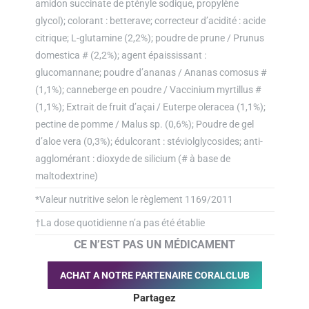
amidon succinate de ptényle sodique, propylène
glycol); colorant : betterave; correcteur d’acidité : acide
citrique; L-glutamine (2,2%); poudre de prune / Prunus
domestica # (2,2%); agent épaississant :
glucomannane; poudre d’ananas / Ananas comosus #
(1,1%); canneberge en poudre / Vaccinium myrtillus #
(1,1%); Extrait de fruit d’açai / Euterpe oleracea (1,1%);
pectine de pomme / Malus sp. (0,6%); Poudre de gel
d’aloe vera (0,3%); édulcorant : stéviolglycosides; anti-
agglomérant : dioxyde de silicium (# à base de
maltodextrine)
*Valeur nutritive selon le règlement 1169/2011
†La dose quotidienne n’a pas été établie
CE N’EST PAS UN MÉDICAMENT
ACHAT A NOTRE PARTENAIRE CORALCLUB
Partagez