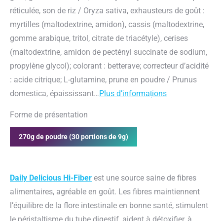
réticulée, son de riz / Oryza sativa, exhausteurs de goût :
myrtilles (maltodextrine, amidon), cassis (maltodextrine,
gomme arabique, tritol, citrate de triacétyle), cerises
(maltodextrine, amidon de pectényl succinate de sodium,
propylène glycol); colorant : betterave; correcteur d’acidité
: acide citrique; L-glutamine, prune en poudre / Prunus
domestica, épaississant…
Plus d’informațions
Forme de présentation
270g de poudre (30 portions de 9g)
Daily Delicious Hi-Fiber
est une source saine de fibres
alimentaires, agréable en goût. Les fibres maintiennent
l’équilibre de la flore intestinale en bonne santé, stimulent
le péristaltisme du tube digestif, aident à détoxifier, à