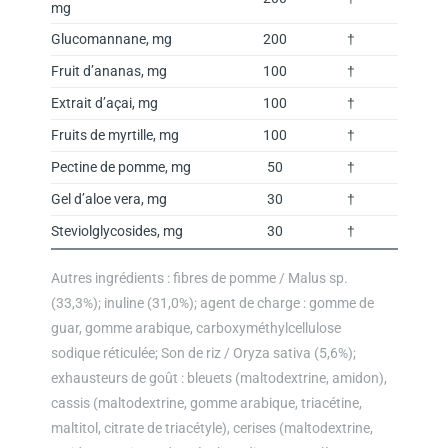
mg
Glucomannane, mg
200
†
Fruit d’ananas, mg
100
†
Extrait d’açai, mg
100
†
Fruits de myrtille, mg
100
†
Pectine de pomme, mg
50
†
Gel d’aloe vera, mg
30
†
Steviolglycosides, mg
30
†
Autres ingrédients : fibres de pomme / Malus sp.
(33,3%); inuline (31,0%); agent de charge : gomme de
guar, gomme arabique, carboxyméthylcellulose
sodique réticulée; Son de riz / Oryza sativa (5,6%);
exhausteurs de goût : bleuets (maltodextrine, amidon),
cassis (maltodextrine, gomme arabique, triacétine,
maltitol, citrate de triacétyle), cerises (maltodextrine,