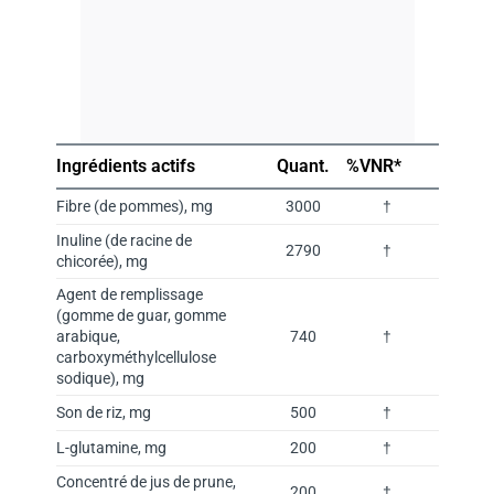
Ingrédients actifs
Quant.
%VNR*
Fibre (de pommes), mg
3000
†
Inuline (de racine de
2790
†
chicorée), mg
Agent de remplissage
(gomme de guar, gomme
arabique,
740
†
carboxyméthylcellulose
sodique), mg
Son de riz, mg
500
†
L-glutamine, mg
200
†
Concentré de jus de prune,
200
†