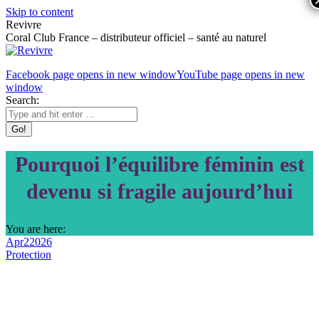
Skip to content
Revivre
Coral Club France – distributeur officiel – santé au naturel
Facebook page opens in new window
YouTube page opens in new
window
Search:
Pourquoi l’équilibre féminin est
devenu si fragile aujourd’hui
You are here:
Apr
2
2026
Protection