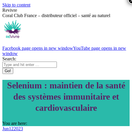
Skip to content
Revivre
Coral Club France – distributeur officiel – santé au naturel
Facebook page opens in new window
YouTube page opens in new
window
Search:
Selenium : maintien de la santé
des systèmes immunitaire et
cardiovasculaire
You are here:
Jun
12
2023